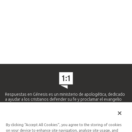
Respuestas en Génesis es un ministerio de apologética, dedicado
a ayudar a los cristianos defender su fe y proclamar el evangelio
de Jesucristo.
APRENDE MÁS
By clicking “Accept All Cookies”, you agree to the storing of cookies
Ministerio Hispano y Latinoamericano
on your device to enhance site navigation, analyze site usage, and