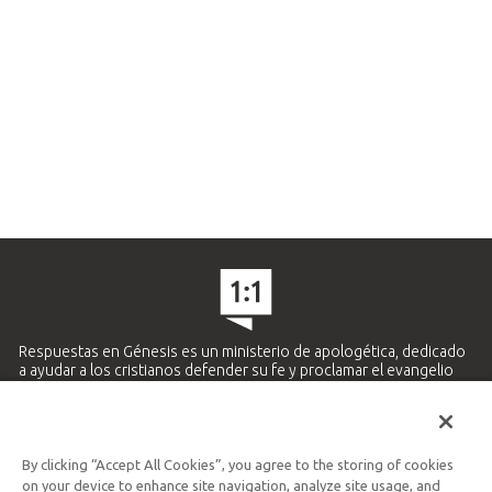
Respuestas en Génesis es un ministerio de apologética, dedicado
a ayudar a los cristianos defender su fe y proclamar el evangelio
de Jesucristo.
APRENDE MÁS
By clicking “Accept All Cookies”, you agree to the storing of cookies
Ministerio Hispano y Latinoamericano
on your device to enhance site navigation, analyze site usage, and