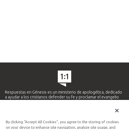
Respuestas en Génesis es un ministerio de apologética, dedicado
a ayudar a los cristianos defender su fe y proclamar el evangelio
de Jesucristo.
APRENDE MÁS
By clicking “Accept All Cookies”, you agree to the storing of cookies
Ministerio Hispano y Latinoamericano
on your device to enhance site navigation, analyze site usage, and