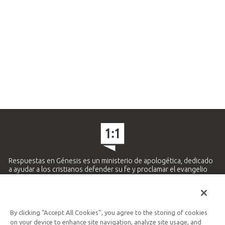
Respuestas en Génesis es un ministerio de apologética, dedicado
a ayudar a los cristianos defender su fe y proclamar el evangelio
de Jesucristo.
APRENDE MÁS
By clicking “Accept All Cookies”, you agree to the storing of cookies
Ministerio Hispano y Latinoamericano
on your device to enhance site navigation, analyze site usage, and