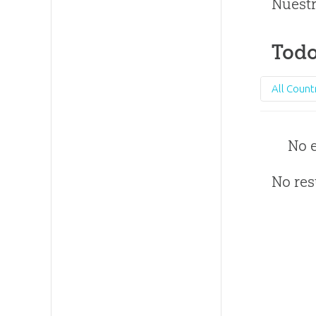
Nuestr
Todo
All Count
No 
No res