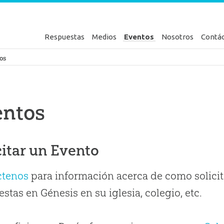
Respuestas
Medios
Eventos
Nosotros
Contá
en Génesis
os
entos
citar un Evento
ctenos
para información acerca de como solicit
stas en Génesis en su iglesia, colegio, etc.