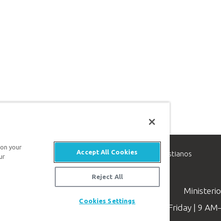
 on your
Accept All Cookies
inisterio de apologética, dedicado a ayudar a los cristianos
ur
evangelio de Jesucristo.
Reject All
Ministeri
Cookies Settings
Available Monday–Friday | 9 A