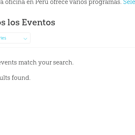
a oficina en Perú ofrece varios programas.
Sel
s los Eventos
ries
events match your search.
ults found.