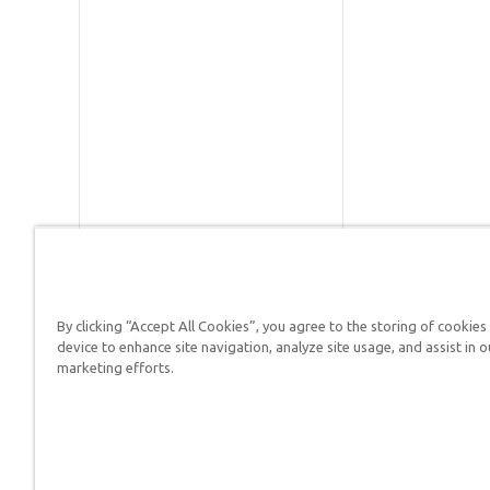
By clicking “Accept All Cookies”, you agree to the storing of cookies
Respuestas en Génesis es un m
device to enhance site navigation, analyze site usage, and assist in o
defender su fe y proclamar el 
marketing efforts.