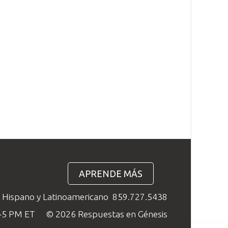
APRENDE MÁS
o Hispano y Latinoamericano
859.727.5438
M–5 PM ET
© 2026 Respuestas en Génesis