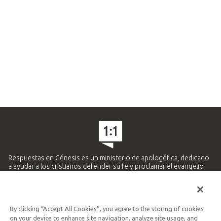
Respuestas en Génesis es un ministerio de apologética, dedicado
a ayudar a los cristianos defender su fe y proclamar el evangelio
de Jesucristo.
APRENDE MÁS
By clicking “Accept All Cookies”, you agree to the storing of cookies
Ministerio Hispano y Latinoamericano
on your device to enhance site navigation, analyze site usage, and