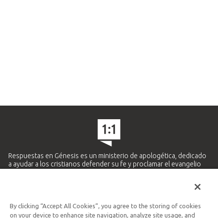
Respuestas en Génesis es un ministerio de apologética, dedicado
a ayudar a los cristianos defender su fe y proclamar el evangelio
de Jesucristo.
APRENDE MÁS
By clicking “Accept All Cookies”, you agree to the storing of cookies
Ministerio Hispano y Latinoamericano
on your device to enhance site navigation, analyze site usage, and