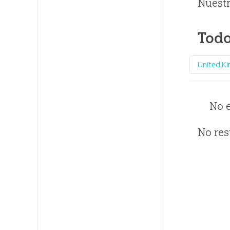
Nuestr
Todo
United K
No 
No res