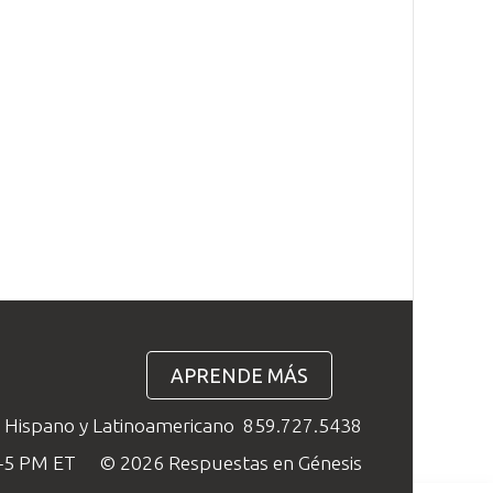
APRENDE MÁS
o Hispano y Latinoamericano
859.727.5438
M–5 PM ET
© 2026 Respuestas en Génesis