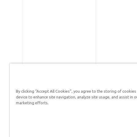
By clicking “Accept All Cookies”, you agree to the storing of cookies
Respuestas en Génesis es un m
device to enhance site navigation, analyze site usage, and assist in o
defender su fe y proclamar el 
marketing efforts.