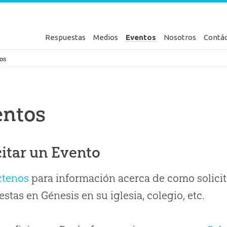
Respuestas
Medios
Eventos
Nosotros
Contá
en Génesis
os
entos
citar un Evento
ctenos
para información acerca de como solicit
stas en Génesis en su iglesia, colegio, etc.