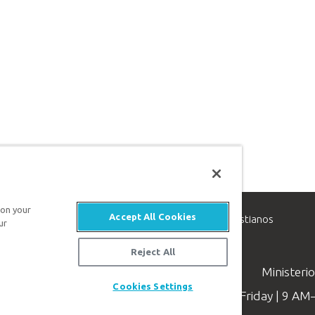
 on your
Accept All Cookies
inisterio de apologética, dedicado a ayudar a los cristianos
ur
evangelio de Jesucristo.
Reject All
Ministeri
Cookies Settings
Available Monday–Friday | 9 A