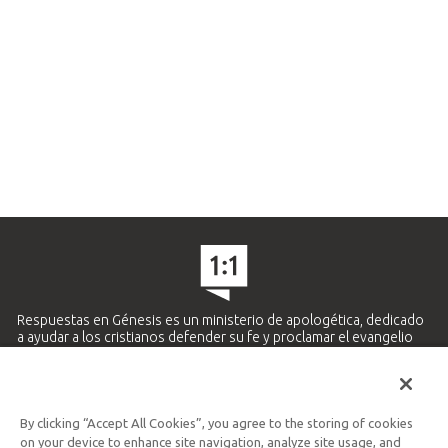
Respuestas en Génesis es un ministerio de apologética, dedicado
a ayudar a los cristianos defender su fe y proclamar el evangelio
de Jesucristo.
APRENDE MÁS
By clicking “Accept All Cookies”, you agree to the storing of cookies
Ministerio Hispano y Latinoamericano
on your device to enhance site navigation, analyze site usage, and