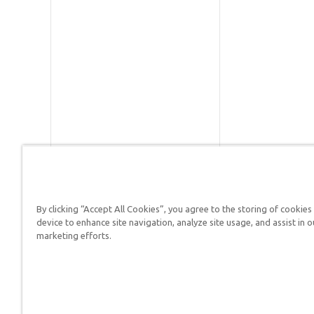
By clicking “Accept All Cookies”, you agree to the storing of cookies
Respuestas en Génesis es un m
device to enhance site navigation, analyze site usage, and assist in o
defender su fe y proclamar el 
marketing efforts.