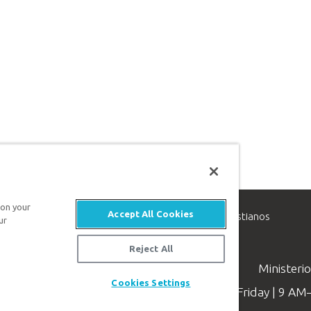
 on your
Accept All Cookies
inisterio de apologética, dedicado a ayudar a los cristianos
ur
evangelio de Jesucristo.
Reject All
Ministeri
Cookies Settings
Available Monday–Friday | 9 A