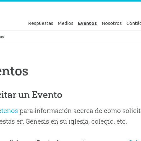
Respuestas
Medios
Eventos
Nosotros
Contá
en Génesis
os
entos
citar un Evento
ctenos
para información acerca de como solicit
stas en Génesis en su iglesia, colegio, etc.