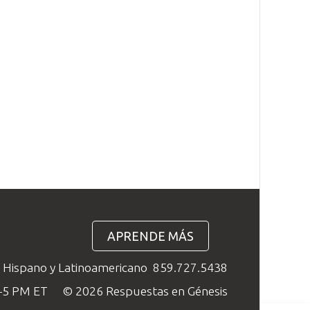
APRENDE MÁS
o Hispano y Latinoamericano
859.727.5438
M–5 PM ET
© 2026 Respuestas en Génesis