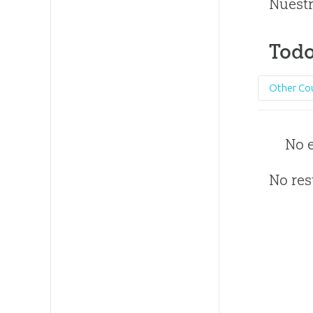
Nuestr
Todo
Other Co
No 
No res