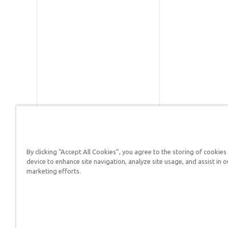
By clicking “Accept All Cookies”, you agree to the storing of cookies
Respuestas en Génesis es un m
device to enhance site navigation, analyze site usage, and assist in o
defender su fe y proclamar el 
marketing efforts.