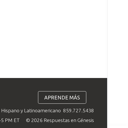
APRENDE MÁS
o Hispano y Latinoamericano
859.727.5438
M–5 PM ET
© 2026 Respuestas en Génesis