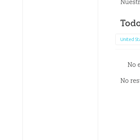
Nuestr
Todo
United St
No 
No res