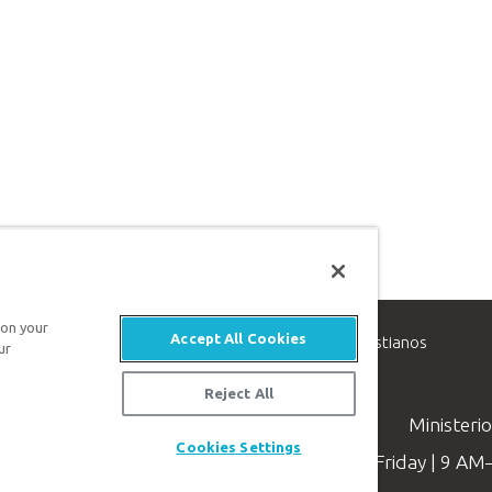
 on your
Accept All Cookies
inisterio de apologética, dedicado a ayudar a los cristianos
ur
evangelio de Jesucristo.
Reject All
Ministeri
Cookies Settings
Available Monday–Friday | 9 A