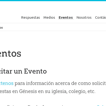
Respuestas
Medios
Eventos
Nosotros
Contá
en Génesis
os
entos
citar un Evento
ctenos
para información acerca de como solicit
stas en Génesis en su iglesia, colegio, etc.