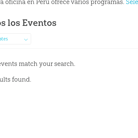
a oficina en Perú ofrece varios programas.
Sel
s los Eventos
ates
events match your search.
ults found.