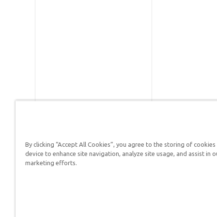
By clicking “Accept All Cookies”, you agree to the storing of cookies
Respuestas en Génesis es un m
device to enhance site navigation, analyze site usage, and assist in o
defender su fe y proclamar el 
marketing efforts.