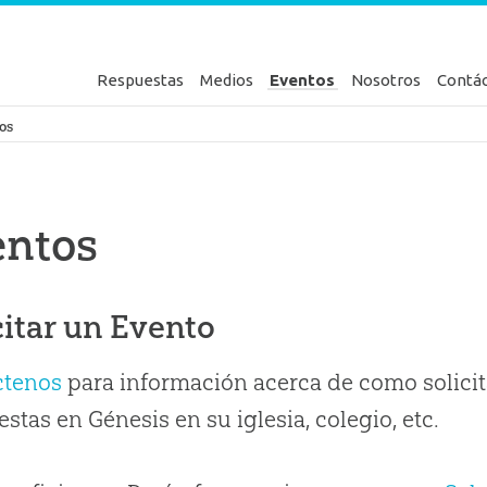
Respuestas
Medios
Eventos
Nosotros
Contá
en Génesis
os
entos
citar un Evento
ctenos
para información acerca de como solicit
stas en Génesis en su iglesia, colegio, etc.