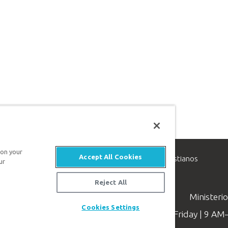
 on your
Accept All Cookies
inisterio de apologética, dedicado a ayudar a los cristianos
ur
evangelio de Jesucristo.
Reject All
Ministeri
Cookies Settings
Available Monday–Friday | 9 A