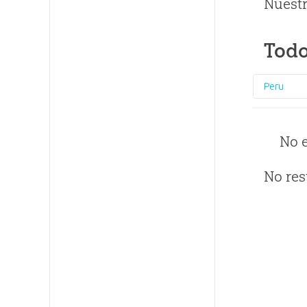
Nuestr
Todo
Peru
No 
No res