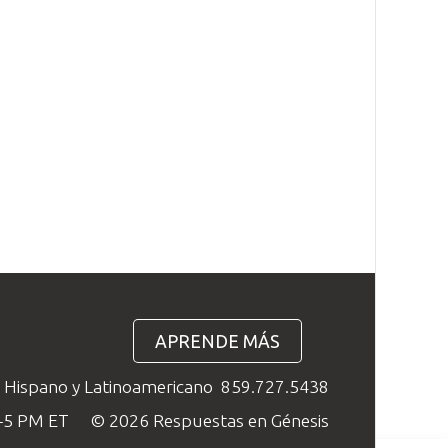
APRENDE MÁS
o Hispano y Latinoamericano
859.727.5438
M–5 PM ET
© 2026 Respuestas en Génesis