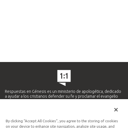
Respuestas en Génesis es un ministerio de apologética, dedicado
a ayudar a los cristianos defender su fe y proclamar el evangelio
de Jesucristo.
APRENDE MÁS
By clicking “Accept All Cookies”, you agree to the storing of cookies
Ministerio Hispano y Latinoamericano
on your device to enhance site navigation, analyze site usage, and