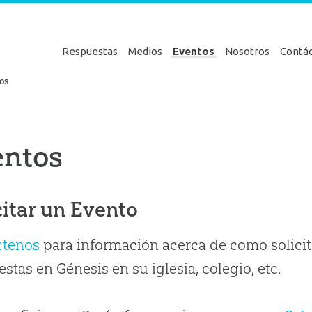
Respuestas
Medios
Eventos
Nosotros
Contá
en Génesis
os
entos
citar un Evento
ctenos
para información acerca de como solicit
stas en Génesis en su iglesia, colegio, etc.