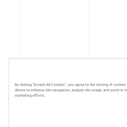
By clicking “Accept All Cookies”, you agree to the storing of cookies
Respuestas en Génesis es un m
device to enhance site navigation, analyze site usage, and assist in o
defender su fe y proclamar el 
marketing efforts.