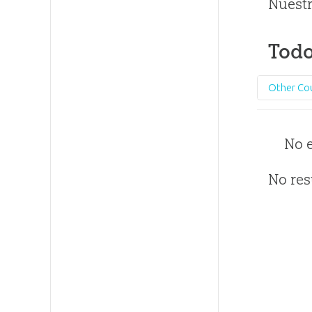
Nuestr
Todo
Other Co
No 
No res