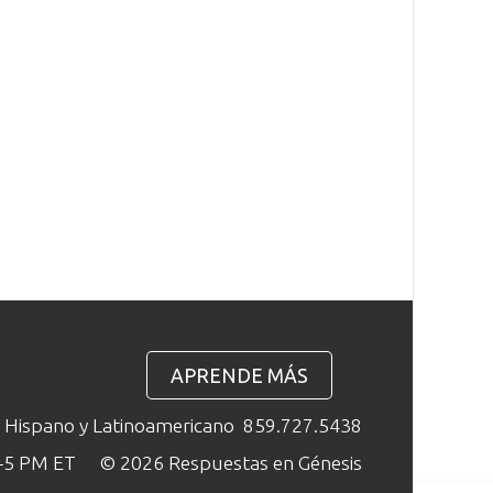
APRENDE MÁS
o Hispano y Latinoamericano
859.727.5438
M–5 PM ET
© 2026 Respuestas en Génesis