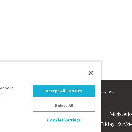
 on your
Accept All Cookies
inisterio de apologética, dedicado a ayudar a los cristianos
ur
evangelio de Jesucristo.
Reject All
Ministeri
Cookies Settings
Available Monday–Friday | 9 A