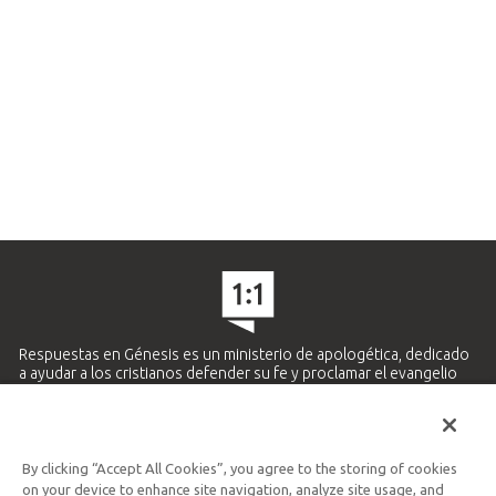
Respuestas en Génesis es un ministerio de apologética, dedicado
a ayudar a los cristianos defender su fe y proclamar el evangelio
de Jesucristo.
APRENDE MÁS
By clicking “Accept All Cookies”, you agree to the storing of cookies
Ministerio Hispano y Latinoamericano
on your device to enhance site navigation, analyze site usage, and