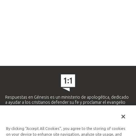
Respuestas en Génesis es un ministerio de apologética, dedicado
a ayudar a los cristianos defender su fe y proclamar el evangelio
de Jesucristo.
APRENDE MÁS
By clicking “Accept All Cookies”, you agree to the storing of cookies
Ministerio Hispano y Latinoamericano
on your device to enhance site navigation, analyze site usage, and