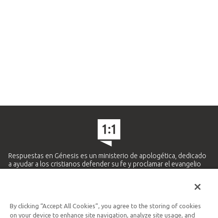
Respuestas en Génesis es un ministerio de apologética, dedicado
a ayudar a los cristianos defender su fe y proclamar el evangelio
de Jesucristo.
APRENDE MÁS
By clicking “Accept All Cookies”, you agree to the storing of cookies
Ministerio Hispano y Latinoamericano
on your device to enhance site navigation, analyze site usage, and