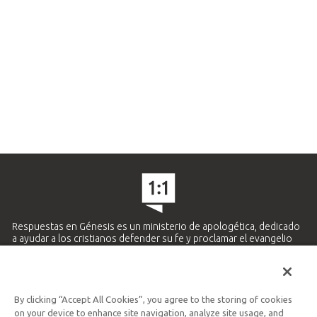
Respuestas en Génesis es un ministerio de apologética, dedicado
a ayudar a los cristianos defender su fe y proclamar el evangelio
de Jesucristo.
APRENDE MÁS
By clicking “Accept All Cookies”, you agree to the storing of cookies
Ministerio Hispano y Latinoamericano
on your device to enhance site navigation, analyze site usage, and