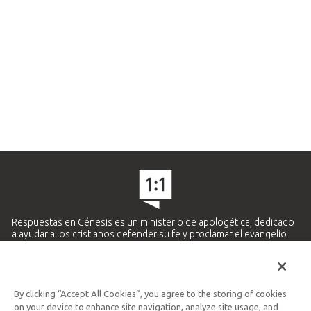
Respuestas en Génesis es un ministerio de apologética, dedicado
a ayudar a los cristianos defender su fe y proclamar el evangelio
de Jesucristo.
APRENDE MÁS
By clicking “Accept All Cookies”, you agree to the storing of cookies
Ministerio Hispano y Latinoamericano
on your device to enhance site navigation, analyze site usage, and