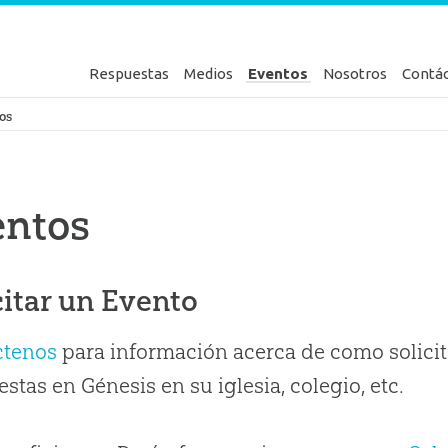
Respuestas
Medios
Eventos
Nosotros
Contá
en Génesis
os
entos
citar un Evento
ctenos
para información acerca de como solicit
stas en Génesis en su iglesia, colegio, etc.