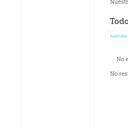
Nuestr
Todo
No 
No res