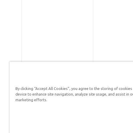
By clicking “Accept All Cookies”, you agree to the storing of cookies
Respuestas en Génesis es un m
device to enhance site navigation, analyze site usage, and assist in o
defender su fe y proclamar el 
marketing efforts.