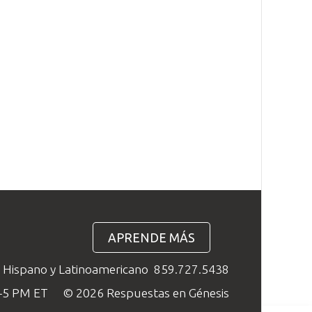
APRENDE MÁS
o Hispano y Latinoamericano
859.727.5438
M–5 PM ET
© 2026 Respuestas en Génesis