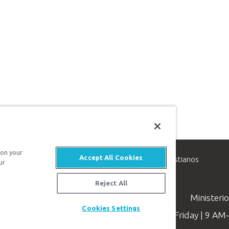
 on your
Accept All Cookies
inisterio de apologética, dedicado a ayudar a los cristianos
ur
evangelio de Jesucristo.
Reject All
Ministeri
Cookies Settings
Available Monday–Friday | 9 A