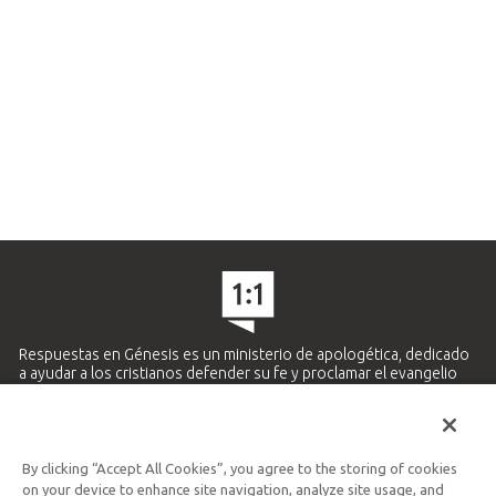
Respuestas en Génesis es un ministerio de apologética, dedicado
a ayudar a los cristianos defender su fe y proclamar el evangelio
de Jesucristo.
APRENDE MÁS
By clicking “Accept All Cookies”, you agree to the storing of cookies
Ministerio Hispano y Latinoamericano
on your device to enhance site navigation, analyze site usage, and