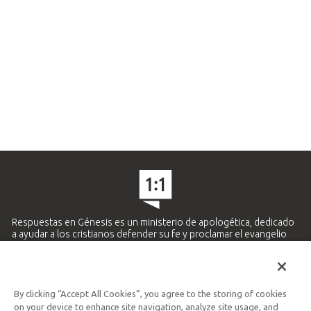
Respuestas en Génesis es un ministerio de apologética, dedicado
a ayudar a los cristianos defender su fe y proclamar el evangelio
de Jesucristo.
APRENDE MÁS
By clicking “Accept All Cookies”, you agree to the storing of cookies
Ministerio Hispano y Latinoamericano
on your device to enhance site navigation, analyze site usage, and