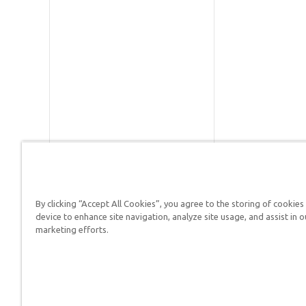
By clicking “Accept All Cookies”, you agree to the storing of cookies
Respuestas en Génesis es un m
device to enhance site navigation, analyze site usage, and assist in o
defender su fe y proclamar el 
marketing efforts.