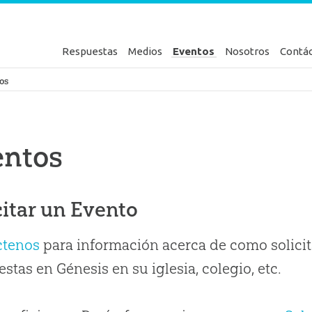
Respuestas
Medios
Eventos
Nosotros
Contá
en Génesis
os
entos
citar un Evento
ctenos
para información acerca de como solicit
stas en Génesis en su iglesia, colegio, etc.