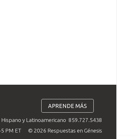
APRENDE MÁS
o Hispano y Latinoamericano
859.727.5438
M–5 PM ET
© 2026 Respuestas en Génesis