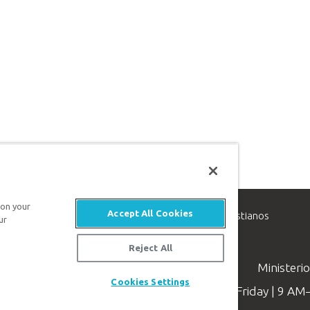
 on your
Accept All Cookies
inisterio de apologética, dedicado a ayudar a los cristianos
ur
evangelio de Jesucristo.
Reject All
Ministeri
Cookies Settings
Available Monday–Friday | 9 A