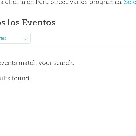
a oficina en Perú ofrece varios programas.
Sel
s los Eventos
ries
events match your search.
ults found.