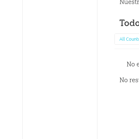
Nuestr
Todo
All Count
No 
No res