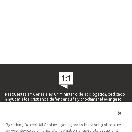
Respuestas en Génesis es un ministerio de apologética, dedicado
a ayudar a los cristianos defender su fe y proclamar el evangelio
de Jesucristo.
APRENDE MÁS
By clicking “Accept All Cookies”, you agree to the storing of cookies
Ministerio Hispano y Latinoamericano
on your device to enhance site navigation, analyze site usage, and