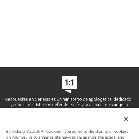
Respuestas en Génesis es un ministerio de apologética, dedicado
a ayudar a los cristianos defender su fe y proclamar el evangelio
de Jesucristo.
APRENDE MÁS
By clicking “Accept All Cookies”, you agree to the storing of cookies
Ministerio Hispano y Latinoamericano
on your device to enhance site navigation, analyze site usage, and