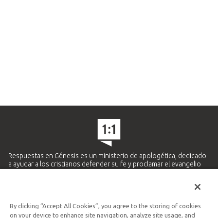
Respuestas en Génesis es un ministerio de apologética, dedicado
a ayudar a los cristianos defender su fe y proclamar el evangelio
de Jesucristo.
APRENDE MÁS
By clicking “Accept All Cookies”, you agree to the storing of cookies
Ministerio Hispano y Latinoamericano
on your device to enhance site navigation, analyze site usage, and