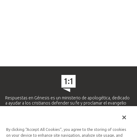
Respuestas en Génesis es un ministerio de apologética, dedicado
a ayudar a los cristianos defender su fe y proclamar el evangelio
de Jesucristo.
APRENDE MÁS
By clicking “Accept All Cookies”, you agree to the storing of cookies
Ministerio Hispano y Latinoamericano
on your device to enhance site navigation, analyze site usage, and