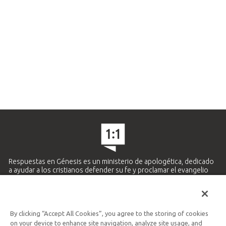
Respuestas en Génesis es un ministerio de apologética, dedicado
a ayudar a los cristianos defender su fe y proclamar el evangelio
de Jesucristo.
APRENDE MÁS
By clicking “Accept All Cookies”, you agree to the storing of cookies
Ministerio Hispano y Latinoamericano
on your device to enhance site navigation, analyze site usage, and