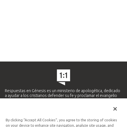
Respuestas en Génesis es un ministerio de apologética, dedicado
a ayudar a los cristianos defender su fe y proclamar el evangelio
de Jesucristo.
APRENDE MÁS
By clicking “Accept All Cookies”, you agree to the storing of cookies
Ministerio Hispano y Latinoamericano
on your device to enhance site navigation, analyze site usage, and