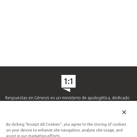
Respuestas en Génesis es un ministerio de apologética, dedicado
a ayudar a los cristianos defender su fe y proclamar el evangelio
de Jesucristo.
APRENDE MÁS
By clicking “Accept All Cookies”, you agree to the storing of cookies
on your device to enhance site navigation, analyze site usage, and
Ministerio Hispano y Latinoamericano
assist in our marketing efforts.