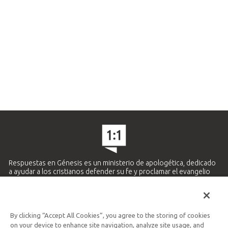
Respuestas en Génesis es un ministerio de apologética, dedicado
a ayudar a los cristianos defender su fe y proclamar el evangelio
de Jesucristo.
APRENDE MÁS
By clicking “Accept All Cookies”, you agree to the storing of cookies
Ministerio Hispano y Latinoamericano
on your device to enhance site navigation, analyze site usage, and