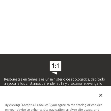
Respuestas en Génesis es un ministerio de apologética, dedicado
a ayudar a los cristianos defender su fe y proclamar el evangelio
de Jesucristo.
APRENDE MÁS
By clicking “Accept All Cookies”, you agree to the storing of cookies
Ministerio Hispano y Latinoamericano
on your device to enhance site navigation, analyze site usage, and