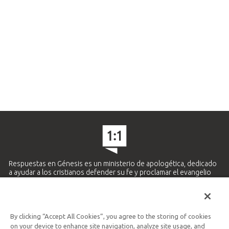
Respuestas en Génesis es un ministerio de apologética, dedicado
a ayudar a los cristianos defender su fe y proclamar el evangelio
de Jesucristo.
APRENDE MÁS
By clicking “Accept All Cookies”, you agree to the storing of cookies
Ministerio Hispano y Latinoamericano
on your device to enhance site navigation, analyze site usage, and