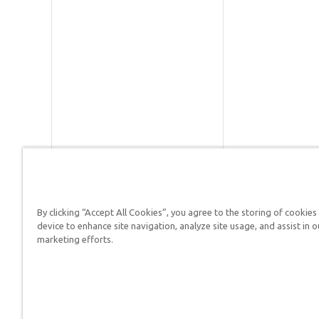
By clicking “Accept All Cookies”, you agree to the storing of cookies
Respuestas en Génesis es un m
device to enhance site navigation, analyze site usage, and assist in o
defender su fe y proclamar el 
marketing efforts.