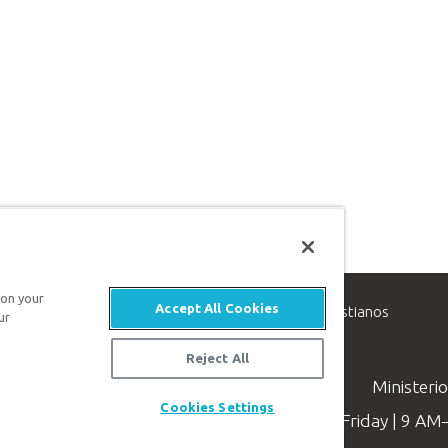
 on your
Accept All Cookies
inisterio de apologética, dedicado a ayudar a los cristianos
ur
evangelio de Jesucristo.
Reject All
Ministeri
Cookies Settings
Available Monday–Friday | 9 A