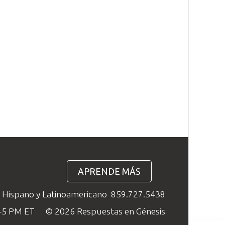
APRENDE MÁS
o Hispano y Latinoamericano
859.727.5438
M–5 PM ET
© 2026 Respuestas en Génesis