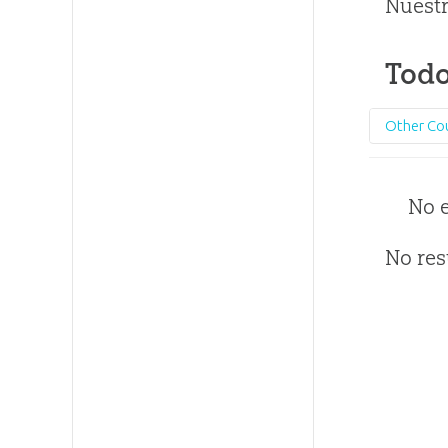
Nuestr
Todo
Other Co
No 
No res