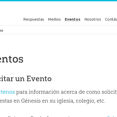
Respuestas
Medios
Eventos
Nosotros
Contá
en Génesis
os
entos
citar un Evento
ctenos
para información acerca de como solicit
stas en Génesis en su iglesia, colegio, etc.