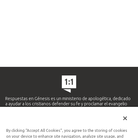
Respuestas en Génesis es un ministerio de apologética, dedicado
a ayudar a los cristianos defender su fe y proclamar el evangelio
de Jesucristo.
APRENDE MÁS
By clicking “Accept All Cookies”, you agree to the storing of cookies
Ministerio Hispano y Latinoamericano
on your device to enhance site navigation, analyze site usage, and