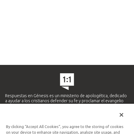
Respuestas en Génesis es un ministerio de apologética, dedicado
a ayudar a los cristianos defender su fe y proclamar el evangelio
de Jesucristo.
APRENDE MÁS
By clicking “Accept All Cookies”, you agree to the storing of cookies
Ministerio Hispano y Latinoamericano
on your device to enhance site navigation, analyze site usage, and