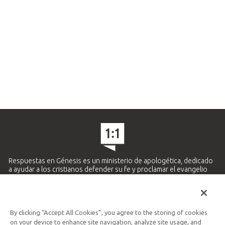
Respuestas en Génesis es un ministerio de apologética, dedicado
a ayudar a los cristianos defender su fe y proclamar el evangelio
de Jesucristo.
APRENDE MÁS
By clicking “Accept All Cookies”, you agree to the storing of cookies
Ministerio Hispano y Latinoamericano
on your device to enhance site navigation, analyze site usage, and