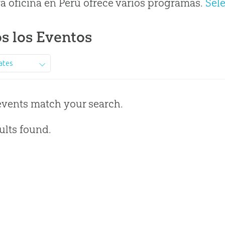
a oficina en Perú ofrece varios programas.
Sel
s los Eventos
ates
events match your search.
ults found.