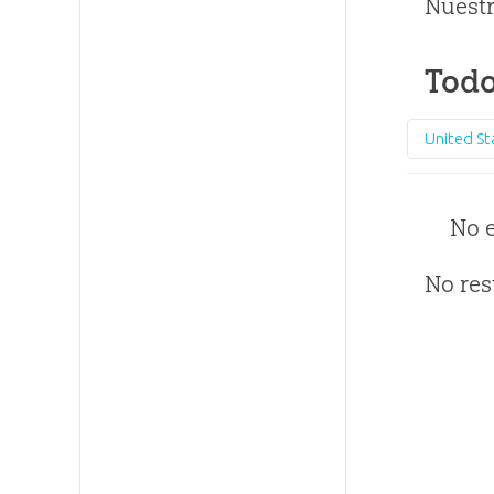
Nuestr
Todo
United St
No 
No res