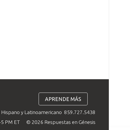
APRENDE MÁS
o Hispano y Latinoamericano
859.727.5438
M–5 PM ET
© 2026 Respuestas en Génesis