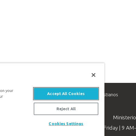
 on your
Accept All Cookies
inisterio de apologética, dedicado a ayudar a los cristianos
ur
evangelio de Jesucristo.
Reject All
Ministeri
Cookies Settings
Available Monday–Friday | 9 A