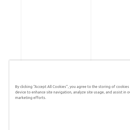
By clicking “Accept All Cookies”, you agree to the storing of cookies
Respuestas en Génesis es un m
device to enhance site navigation, analyze site usage, and assist in o
defender su fe y proclamar el 
marketing efforts.