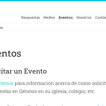
Respuestas
Medios
Eventos
Nosotros
Contá
en Génesis
os
entos
citar un Evento
ctenos
para información acerca de como solicit
stas en Génesis en su iglesia, colegio, etc.