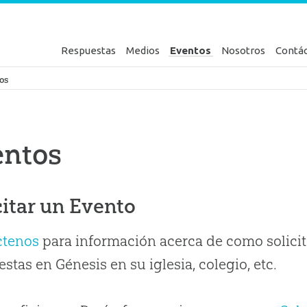
Respuestas
Medios
Eventos
Nosotros
Contá
en Génesis
os
entos
citar un Evento
ctenos
para información acerca de como solicit
stas en Génesis en su iglesia, colegio, etc.