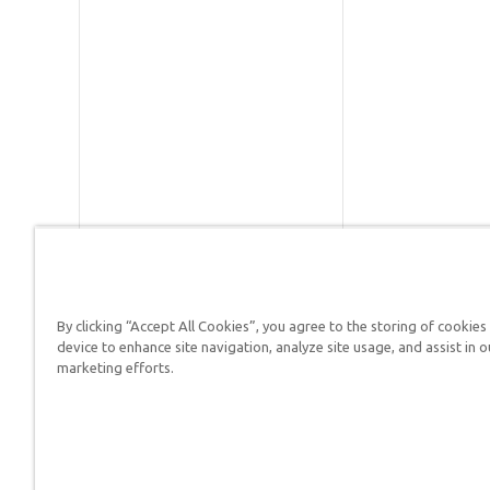
By clicking “Accept All Cookies”, you agree to the storing of cookies
Respuestas en Génesis es un m
device to enhance site navigation, analyze site usage, and assist in o
defender su fe y proclamar el 
marketing efforts.