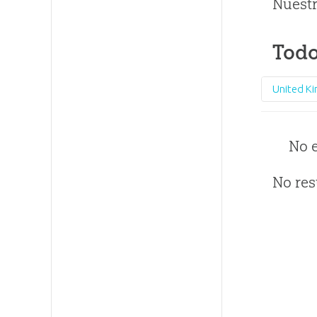
Nuestr
Todo
United K
No 
No res