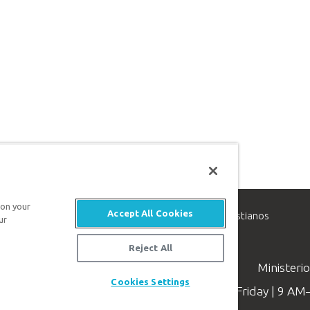
 on your
Accept All Cookies
inisterio de apologética, dedicado a ayudar a los cristianos
ur
evangelio de Jesucristo.
Reject All
Ministeri
Cookies Settings
Available Monday–Friday | 9 A