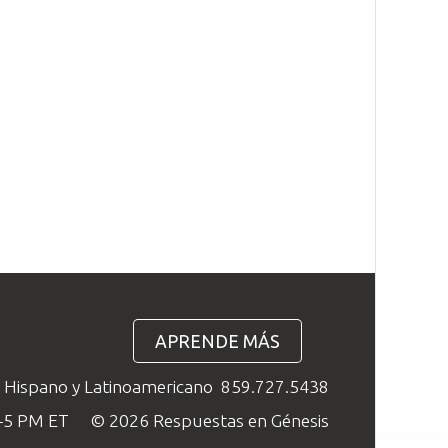
APRENDE MÁS
o Hispano y Latinoamericano
859.727.5438
M–5 PM ET
© 2026 Respuestas en Génesis