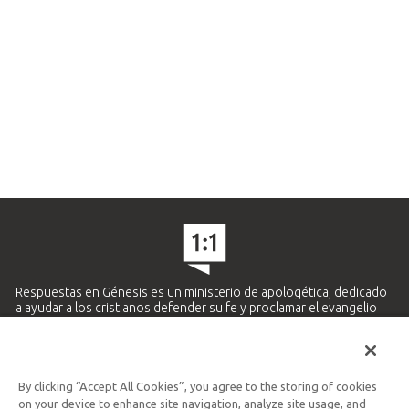
Respuestas en Génesis es un ministerio de apologética, dedicado
a ayudar a los cristianos defender su fe y proclamar el evangelio
de Jesucristo.
APRENDE MÁS
By clicking “Accept All Cookies”, you agree to the storing of cookies
Ministerio Hispano y Latinoamericano
on your device to enhance site navigation, analyze site usage, and