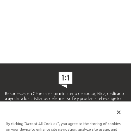
Respuestas en Génesis es un ministerio de apologética, dedicado
a ayudar a los cristianos defender su fe y proclamar el evangelio
de Jesucristo.
APRENDE MÁS
By clicking “Accept All Cookies”, you agree to the storing of cookies
Ministerio Hispano y Latinoamericano
on your device to enhance site navigation, analyze site usage, and