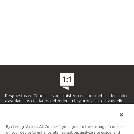
Respuestas en Génesis es un ministerio de apologética, dedicado
a ayudar a los cristianos defender su fe y proclamar el evangelio
de Jesucristo.
APRENDE MÁS
By clicking “Accept All Cookies”, you agree to the storing of cookies
Ministerio Hispano y Latinoamericano
on your device to enhance site navigation, analyze site usage, and