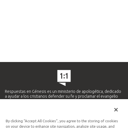
Respuestas en Génesis es un ministerio de apologética, dedicado
a ayudar a los cristianos defender su fe y proclamar el evangelio
de Jesucristo.
APRENDE MÁS
By clicking “Accept All Cookies”, you agree to the storing of cookies
Ministerio Hispano y Latinoamericano
on your device to enhance site navigation, analyze site usage, and