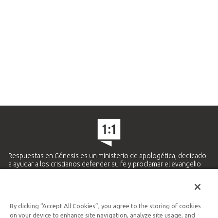
Respuestas en Génesis es un ministerio de apologética, dedicado
a ayudar a los cristianos defender su fe y proclamar el evangelio
de Jesucristo.
APRENDE MÁS
By clicking “Accept All Cookies”, you agree to the storing of cookies
Ministerio Hispano y Latinoamericano
on your device to enhance site navigation, analyze site usage, and