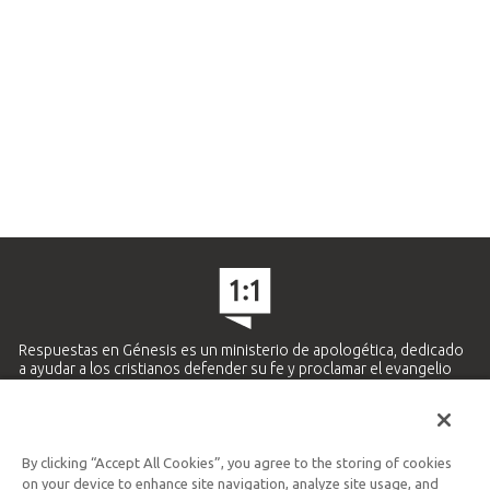
Respuestas en Génesis es un ministerio de apologética, dedicado
a ayudar a los cristianos defender su fe y proclamar el evangelio
de Jesucristo.
APRENDE MÁS
By clicking “Accept All Cookies”, you agree to the storing of cookies
Ministerio Hispano y Latinoamericano
on your device to enhance site navigation, analyze site usage, and