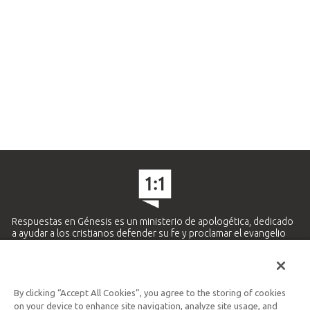
Respuestas en Génesis es un ministerio de apologética, dedicado
a ayudar a los cristianos defender su fe y proclamar el evangelio
de Jesucristo.
APRENDE MÁS
By clicking “Accept All Cookies”, you agree to the storing of cookies
Ministerio Hispano y Latinoamericano
on your device to enhance site navigation, analyze site usage, and