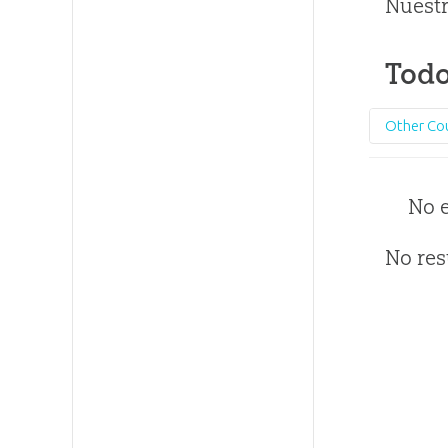
Nuestr
Todo
Other Co
No 
No res