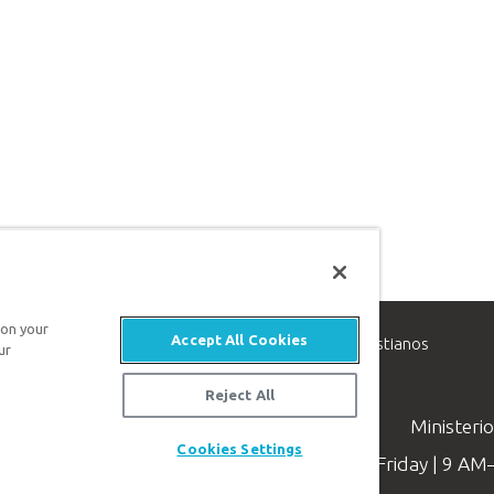
 on your
Accept All Cookies
inisterio de apologética, dedicado a ayudar a los cristianos
ur
evangelio de Jesucristo.
Reject All
Ministeri
Cookies Settings
Available Monday–Friday | 9 A