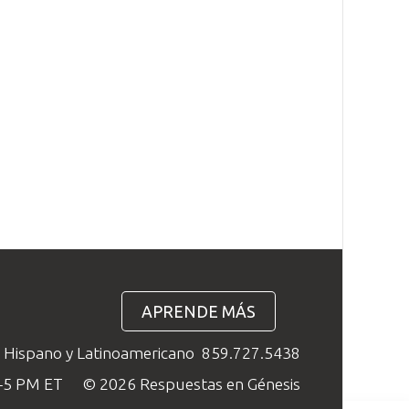
APRENDE MÁS
o Hispano y Latinoamericano
859.727.5438
M–5 PM ET
© 2026 Respuestas en Génesis