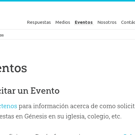
Respuestas
Medios
Eventos
Nosotros
Contá
en Génesis
os
entos
citar un Evento
ctenos
para información acerca de como solicit
stas en Génesis en su iglesia, colegio, etc.