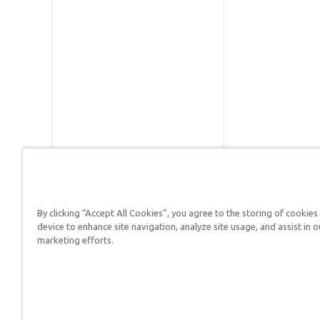
By clicking “Accept All Cookies”, you agree to the storing of cookies
Respuestas en Génesis es un m
device to enhance site navigation, analyze site usage, and assist in o
defender su fe y proclamar el 
marketing efforts.