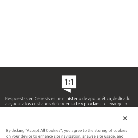
Respuestas en Génesis es un ministerio de apologética, dedicado
a ayudar a los cristianos defender su fe y proclamar el evangelio
de Jesucristo.
APRENDE MÁS
By clicking “Accept All Cookies”, you agree to the storing of cookies
Ministerio Hispano y Latinoamericano
on your device to enhance site navigation, analyze site usage, and