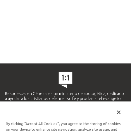
Respuestas en Génesis es un ministerio de apologética, dedicado
a ayudar a los cristianos defender su fe y proclamar el evangelio
de Jesucristo.
APRENDE MÁS
By clicking “Accept All Cookies”, you agree to the storing of cookies
Ministerio Hispano y Latinoamericano
on your device to enhance site navigation, analyze site usage, and