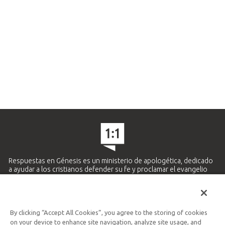
Respuestas en Génesis es un ministerio de apologética, dedicado
a ayudar a los cristianos defender su fe y proclamar el evangelio
de Jesucristo.
APRENDE MÁS
By clicking “Accept All Cookies”, you agree to the storing of cookies
Ministerio Hispano y Latinoamericano
on your device to enhance site navigation, analyze site usage, and